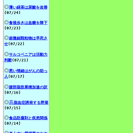
◎
薄い緑茶は尿酸を改善
(07/24)
◎
食後歩きは血糖を降下
(07/23)
◎
超微細顆粒物は早死さ
せ
(07/22)
◎
サルコペニアは活動力
判断
(07/21)
◎
悪い情緒はがんの助っ
人
(07/17)
◎
腹部脂肪累積加速の訳
(07/16)
高
◎
脂血症誘発する野菜
(07/15)
◎
食品防腐剤と疾患関係
(07/14)