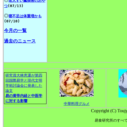
◎
老人すい臓損害のおや
つ
(07/13)
◎
寝不足は体重増かも
(07/10)
今月の一覧
過去のニュース
研究員大林恵運が第四
回国際易学と現代文明
学術討論会に発表した
論文
易の黄帝内経
と
中
医学
に対する影響
中華料理グルメ
Copyright (C) Touj
易食研究所のすべ