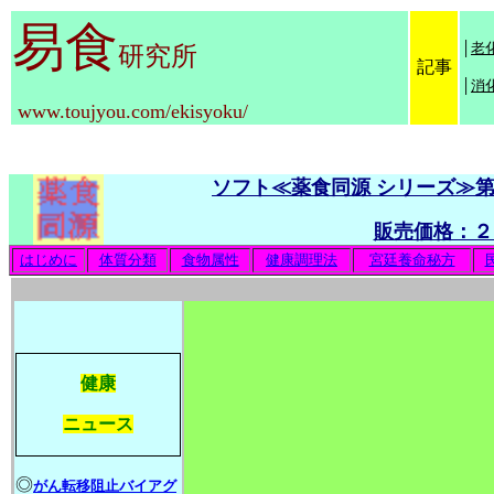
易食
│
老
研究所
記事
│
消
www.toujyou.com/ekisyoku/
ソフト≪薬食同源 シリーズ≫
販売価格：２
はじめに
体質分類
食物属性
健康調理法
宮廷養命秘方
健康
ニュース
◎
がん転移阻止バイアグ