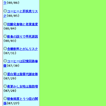
ラ
(08/06)
◎
コーヒーと肝疾患リス
ク
(08/05)
◎
抗酸化食物と老衰速度
(08/04)
◎
飲食の誤りで早死原因
(08/03)
◎
含糖飲料とがんリスク
(07/31)
◎
コーヒーは記憶回路修
復
(07/30)
◎
蛋白質は脂質代謝改善
(07/29)
◎
夜更かし女性は脂肪増
(07/28)
◎
朝食頻度とうつ症の関
係
(07/27)